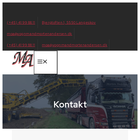
Hop
til
indhold
(+45) 41 99 88 11
Bjergtoften 1, 5550 Langeskov
moa@vognmandmortenandersen.dk
(+45) 41 99 88 11
moa@vognmandmortenandersen.dk
Menu
Kontakt