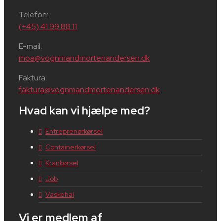
Telefon:
(+45) 41 99 88 11
E-mail:
moa@vognmandmortenandersen.dk
Faktura:
faktura@vognmandmortenandersen.dk
Hvad kan vi hjælpe med?
Entreprenørkørsel
Containerkørsel
Krankørsel
Job
Vaskehal
Vi er medlem af