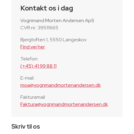
Kontakt os i dag
Vognmand Morten Andersen ApS
CVR nr.: 39511665
Bjergtoften 1, 5550 Langeskov
Find vej her
Telefon:
(+45) 41 99 88 11
E-mail:
moa@vognmandmortenandersen.dk
Fakturamail:
Faktura@vognmandmortenandersen.dk
Skriv til os