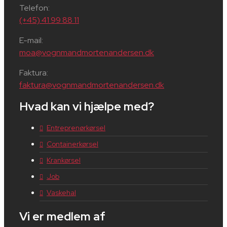
Telefon:
(+45) 41 99 88 11
E-mail:
moa@vognmandmortenandersen.dk
Faktura:
faktura@vognmandmortenandersen.dk
Hvad kan vi hjælpe med?
Entreprenørkørsel
Containerkørsel
Krankørsel
Job
Vaskehal
Vi er medlem af