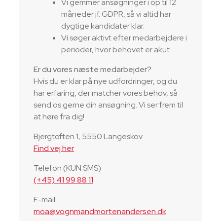
Vi gemmer ansøgninger i op til 12
måneder jf. GDPR, så vi altid har
dygtige kandidater klar.
Vi søger aktivt efter medarbejdere i
perioder, hvor behovet er akut.
Er du vores næste medarbejder?
Hvis du er klar på nye udfordringer, og du
har erfaring, der matcher vores behov, så
send os gerne din ansøgning. Vi ser frem til
at høre fra dig!
Bjergtoften 1, 5550 Langeskov
Find vej her
Telefon (KUN SMS)
(+45) 41 99 88 11
E-mail:
moa@vognmandmortenandersen.dk