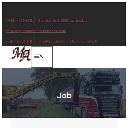
Hop
til
indhold
(+45) 41 99 88 11
Bjergtoften 1, 5550 Langeskov
moa@vognmandmortenandersen.dk
(+45) 41 99 88 11
moa@vognmandmortenandersen.dk
Menu
Job